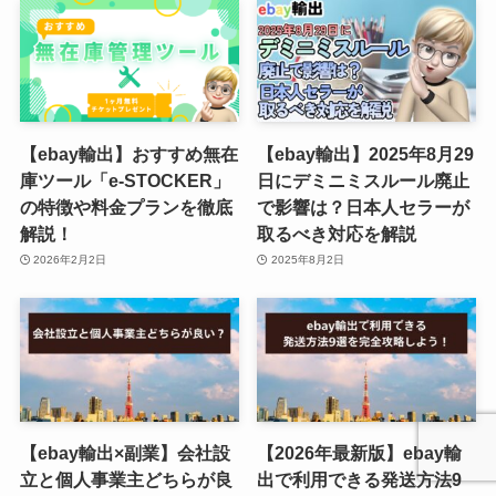
【ebay輸出】おすすめ無在
【ebay輸出】2025年8月29
庫ツール「e-STOCKER」
日にデミニミスルール廃止
の特徴や料金プランを徹底
で影響は？日本人セラーが
解説！
取るべき対応を解説
2026年2月2日
2025年8月2日
【ebay輸出×副業】会社設
【2026年最新版】ebay輸
立と個人事業主どちらが良
出で利用できる発送方法9