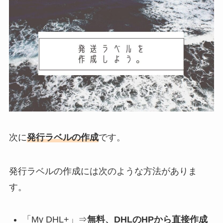
次に
発行ラベルの作成
です。
発行ラベルの作成には次のような方法がありま
す。
「My DHL+」⇒
無料、DHLのHPから直接作成