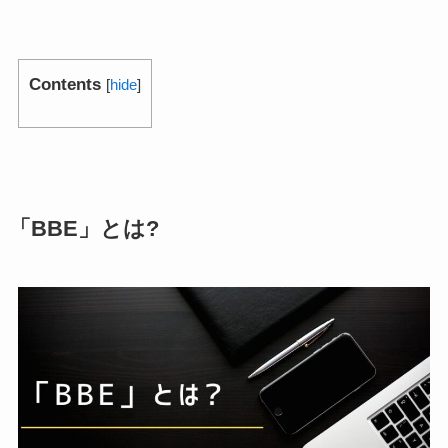
Contents
[
hide
]
「BBE」とは?