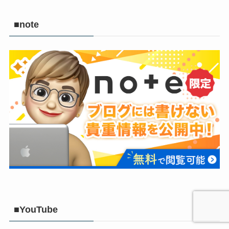
■note
■YouTube