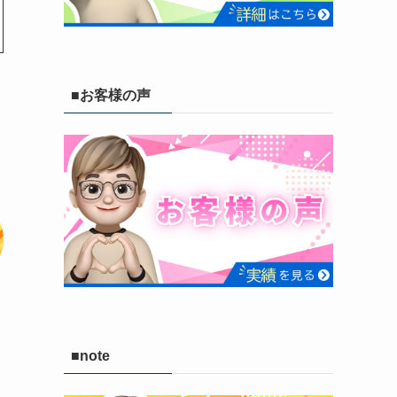
■お客様の声
■note