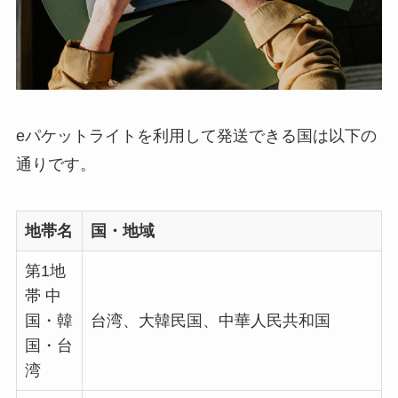
eパケットライトを利用して発送できる国は以下の
通りです。
地帯名
国・地域
第1地
帯 中
国・韓
台湾、大韓民国、中華人民共和国
国・台
湾