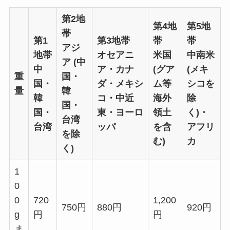
第2地
第4地
第5地
帯
第1
第3地帯
帯
帯
アジ
地帯
オセアニ
米国
中南米
ア (中
中
ア・カナ
(グア
(メキ
重
国・
国・
ダ・メキシ
ム等
シコを
量
韓
韓
コ・中近
海外
除
国・
国・
東・ヨーロ
領土
く)・
台湾
台湾
ッパ
を含
アフリ
を除
む)
カ
く)
1
0
0
720
1,200
750円
880円
920円
g
円
円
ま