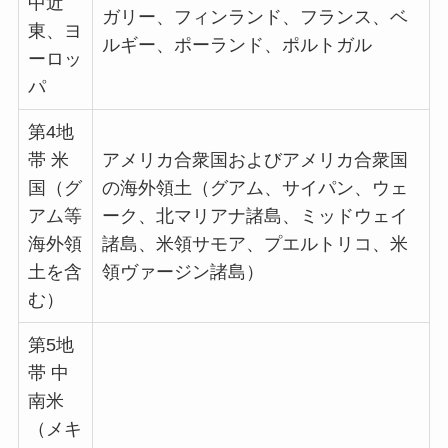
中近
ガリー、フィンランド、フランス、ベ
東、ヨ
ルギー、ポーランド、ポルトガル
ーロッ
パ
第4地
帯 米
アメリカ合衆国およびアメリカ合衆国
国（グ
の海外領土（グアム、サイパン、ウェ
アム等
ーク、北マリアナ諸島、ミッドウェイ
海外領
諸島、米領サモア、プエルトリコ、米
土を含
領ヴァージン諸島）
む）
第5地
帯 中
南米
（メキ