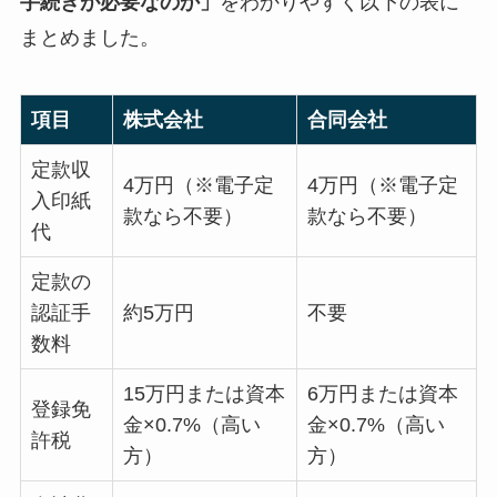
手続きが必要なのか」
をわかりやすく以下の表に
まとめました。
項目
株式会社
合同会社
定款収
4万円（※電子定
4万円（※電子定
入印紙
款なら不要）
款なら不要）
代
定款の
認証手
約5万円
不要
数料
15万円または資本
6万円または資本
登録免
金×0.7%（高い
金×0.7%（高い
許税
方）
方）