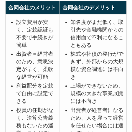
合同会社のメリット
合同会社のデメリット
設立費用が安
知名度がまだ低く、取
く、定款認証も
引先や金融機関からの
不要で手続きが
信用面で不利になるこ
簡単
ともある
出資者＝経営者
株式や社債の発行がで
のため、意思決
きず、外部からの大規
定が早く、柔軟
模な資金調達には不向
な経営が可能
き
利益配分を定款
上場ができないため、
で自由に設定で
規模の大きな事業展開
きる
には不向き
役員の任期がな
出資者が経営者になる
く、決算公告義
ため、人を雇って経営
務もないため運
を任せたい場合には適