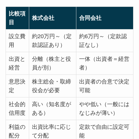
比較項
株式会社
合同会社
目
設立費
約20万円～（定
約6万円～（定款認
用
款認証あり）
証なし）
出資と
分離（株主と役
一体（出資者＝経営
経営
員が別）
者）
意思決
株主総会・取締
出資者の合意で決定
定
役会が必要
可能
社会的
高い（知名度が
やや低い（一般には
信用度
ある）
なじみが薄い）
利益の
出資比率に応じ
定款で自由に設定可
配分
て分配
能