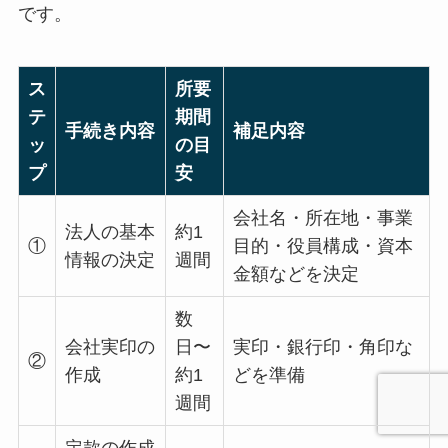
です。
ス
所要
テ
期間
手続き内容
補足内容
ッ
の目
プ
安
会社名・所在地・事業
法人の基本
約1
①
目的・役員構成・資本
情報の決定
週間
金額などを決定
数
会社実印の
日〜
実印・銀行印・角印な
②
作成
約1
どを準備
週間
定款の作成