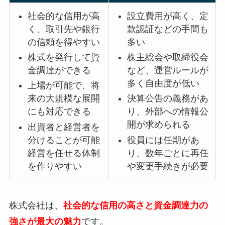
社会的な信用が高
設立費用が高く、定
く、取引先や銀行
款認証などの手間も
の信頼を得やすい
多い
株式を発行して資
株主総会や取締役会
金調達ができる
など、運営ルールが
多く自由度が低い
上場が可能で、将
来の大規模な展開
決算公告の義務があ
にも対応できる
り、外部への情報公
開が求められる
出資者と経営者を
分けることが可能
役員には任期があ
経営を任せる体制
り、数年ごとに再任
を作りやすい
や変更手続きが必要
株式会社は、
社会的な信用の高さと資金調達力の
強さが最大の魅力
です。