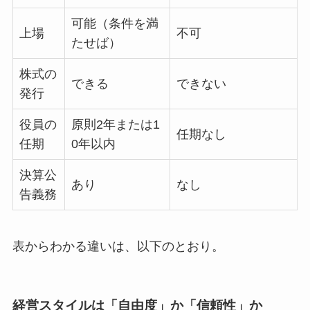
可能（条件を満
上場
不可
たせば）
株式の
できる
できない
発行
役員の
原則2年または1
任期なし
任期
0年以内
決算公
あり
なし
告義務
表からわかる違いは、以下のとおり。
経営スタイルは「自由度」か「信頼性」か