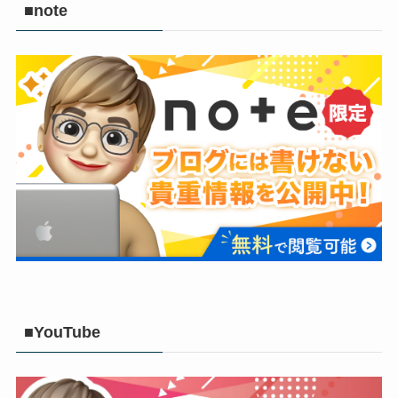
■note
■YouTube