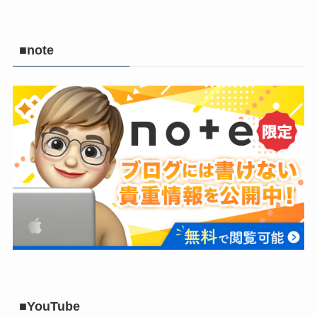
■note
■YouTube