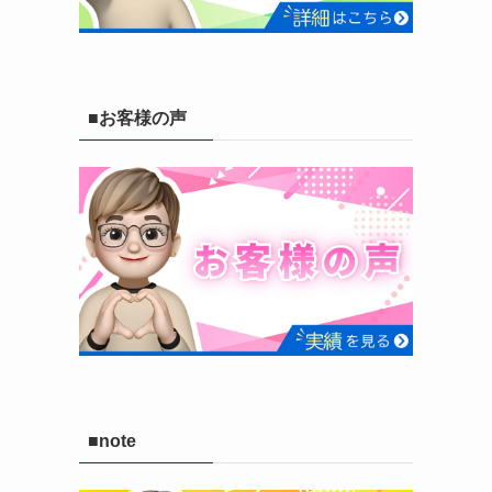
■お客様の声
■note