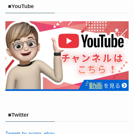
■YouTube
■Twitter
Tweets by ayano_ebay