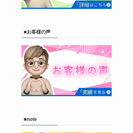
■お客様の声
■note