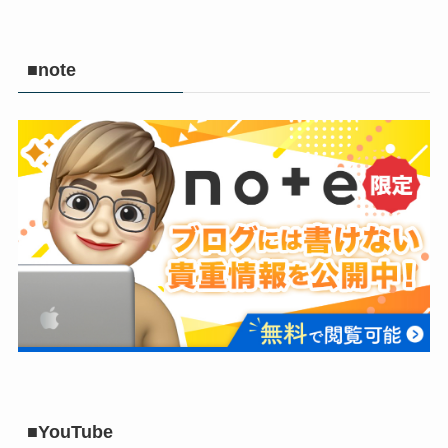
■note
■YouTube