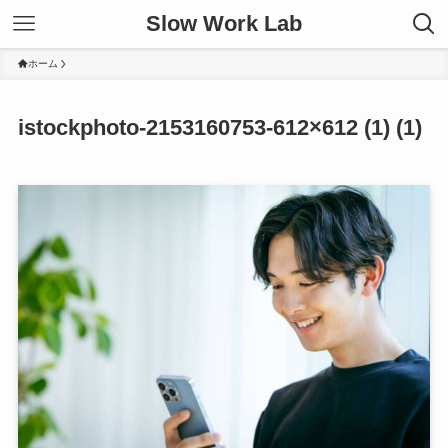
Slow Work Lab
ホーム
istockphoto-2153160753-612×612 (1) (1)