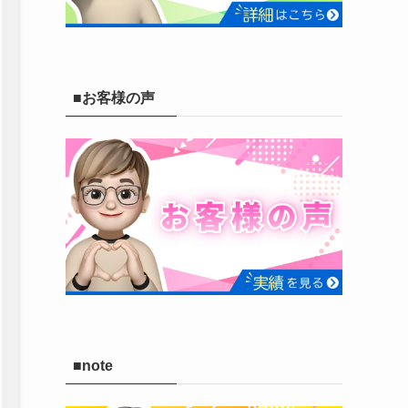
■お客様の声
■note