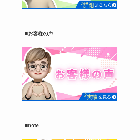
■お客様の声
■note