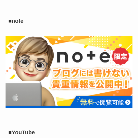
■note
■YouTube