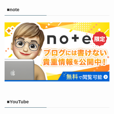
■note
■YouTube