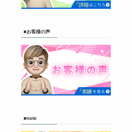
■お客様の声
■note