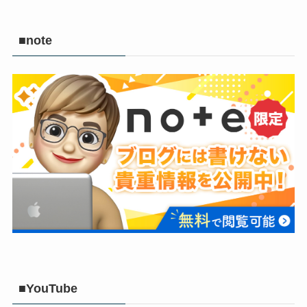
■note
■YouTube