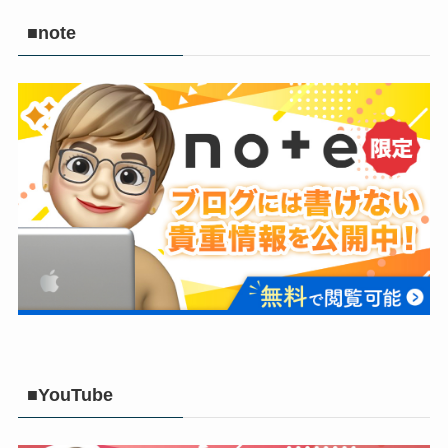
■note
■YouTube