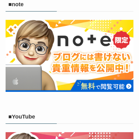
■note
■YouTube