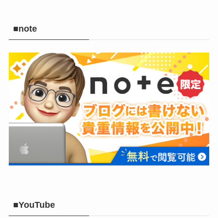
■note
■YouTube