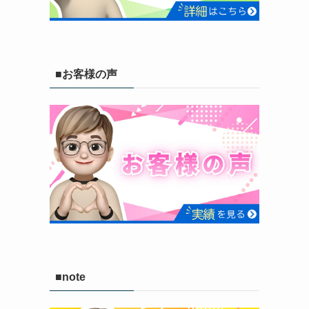
■お客様の声
■note