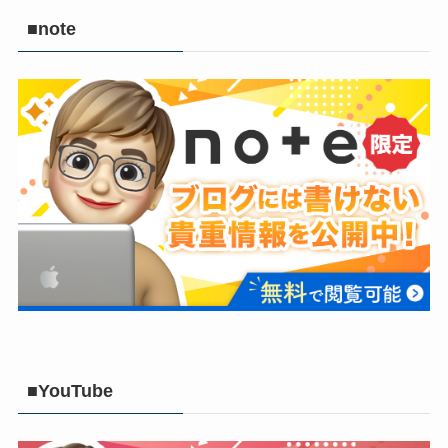
■note
■YouTube