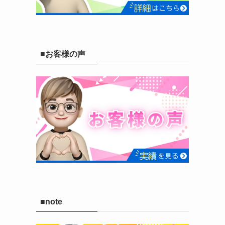
■お客様の声
■note