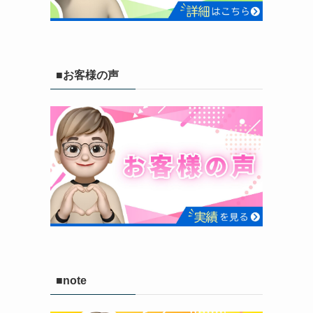
■お客様の声
■note