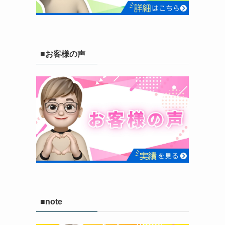
■お客様の声
■note