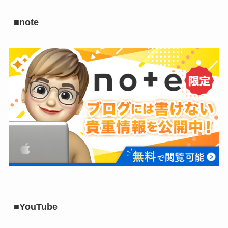
■note
■YouTube