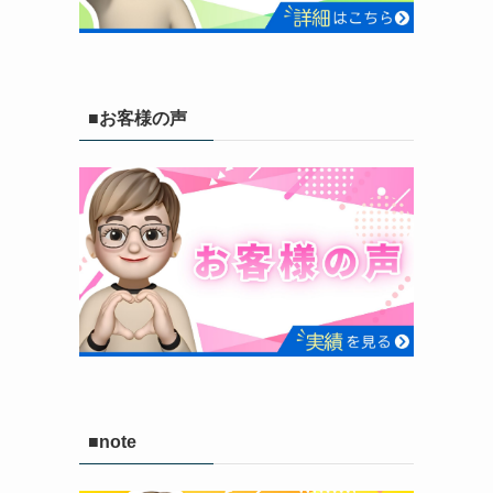
■お客様の声
■note