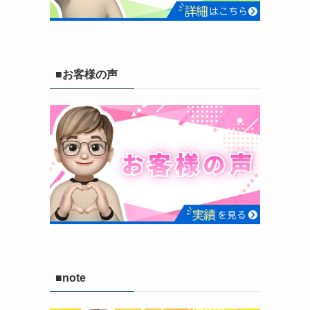
■お客様の声
■note