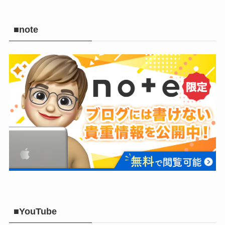
■note
■YouTube