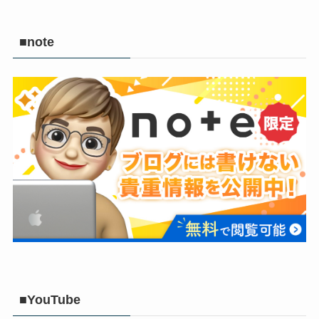
■note
■YouTube