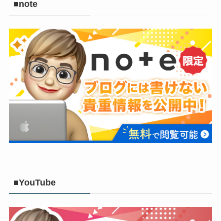
■note
■YouTube